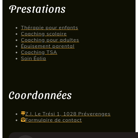
Prestations
Thérapie pour enfants
Coaching scolaire
Coaching pour adultes
Épuisement parental
Coaching TSA
Soin Éolia
Coordonnées
Z.I. Le Trési 1, 1028 Préverenges
Formulaire de contact