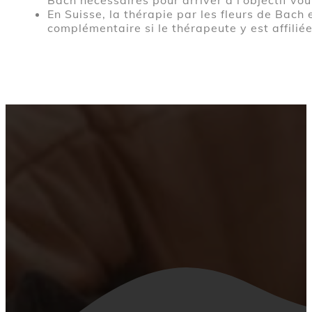
En Suisse, la thérapie par les fleurs de Bach
complémentaire si le thérapeute y est affiliée