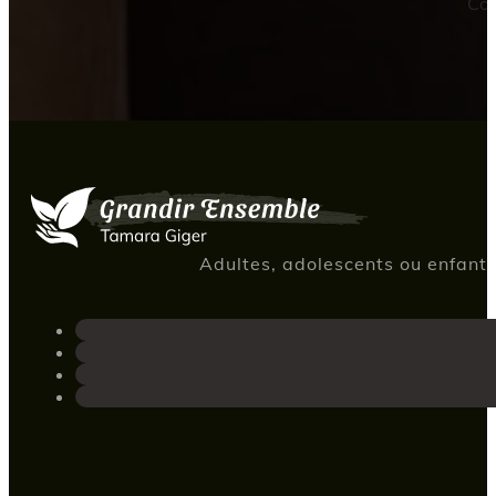
Con
Adultes, adolescents ou enfants,