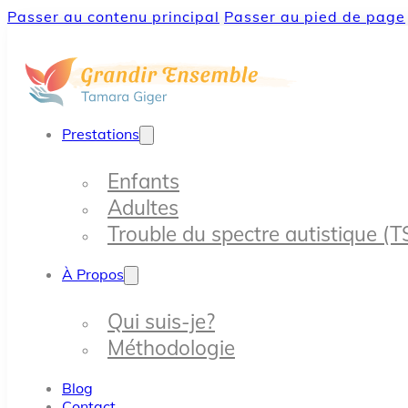
Passer au contenu principal
Passer au pied de page
Prestations
Enfants
Adultes
Trouble du spectre autistique (T
À Propos
Qui suis-je?
Méthodologie
Blog
Contact