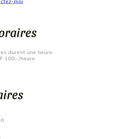
ctez-moi
raires
es durent une heure.
 100.-/heure
ires
00
0