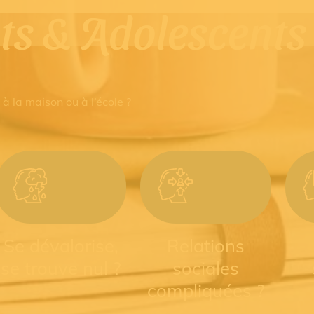
ts & Adolescents
 à la maison ou à l’école ?
Se dévalorise,
Relations
se trouve nul ?
sociales
compliquées ?