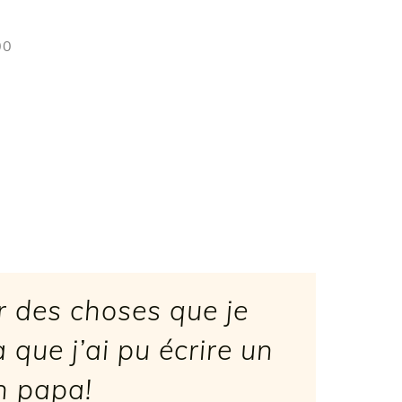
00
r des choses que je
 que j’ai pu écrire un
n papa!