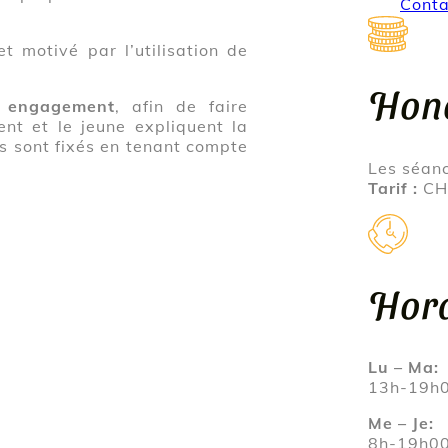
Conta
et motivé par l’utilisation de
Hono
s engagement
, afin de faire
ent et le jeune expliquent la
fs sont fixés en tenant compte
Les séanc
Tarif :
CHF
Hora
Lu – Ma:
13h-19h
Me – Je:
8h-19h0