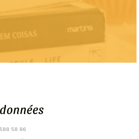
rdonnées
588 58 86