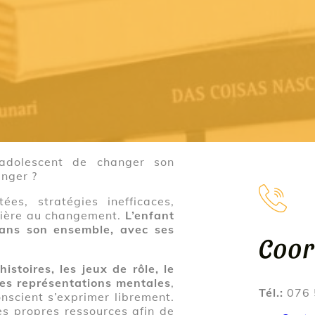
e ?
’adolescent de changer son
nger ?
ées, stratégies inefficaces,
rrière au changement.
L’enfant
dans son ensemble, avec ses
Coo
istoires, les jeux de rôle, le
les représentations mentales
,
Tél.:
076 
onscient s’exprimer librement.
ses propres ressources afin de