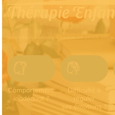
Thérapie Enfan
Votre enfant ou adolescent traverse une période difficile,
Comportement
Difficulté à
inadéquat ?
réguler
ses émotions ?