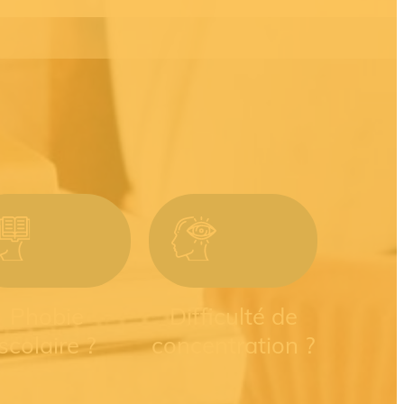
Phobie
Difficulté de
scolaire ?
concentration ?