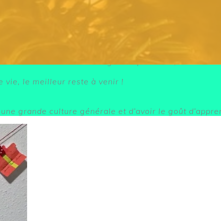
n cadeau à votre enfant, un calendrier de l’Avent pers
ez créatif et faites le avec votre coeur 
 « En découvrant un message chaque matin, cela m’a moti
vie, le meilleur reste à venir !
 une grande culture générale et d’avoir le goût d’appre