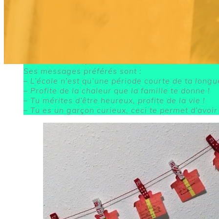
Profitez de la période de l’Avent, pour faire u
motivant le jeune
.
Soy
Même à 14 ans, mon fils a adoré son calendrier :
Ses messages préférés sont :
–
L’école n’est qu’une période courte de ta longue 
–
Profite de la chaleur que la famille te donne !
–
Tu mérites d’être heureux, profite de la vie !
–
Tu es un garçon curieux, ceci te permet d’avoir