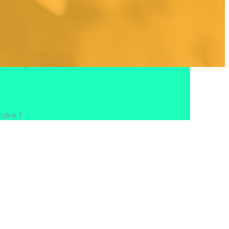
onnalisé avec
24 messages valorisant et
!
vé pour aller à l’école ! ».
ndre !