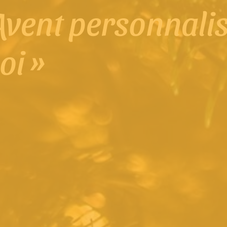
Avent personnalis
oi »
qui va le valoriser et augmenter son estime de soi !