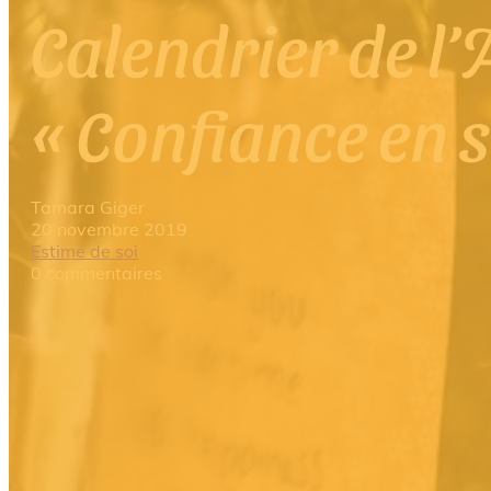
Calendrier de l’
« Confiance en s
Tamara Giger
20 novembre 2019
Estime de soi
0 commentaires
Offrez à votre enfant un calendrier de l’Avent 