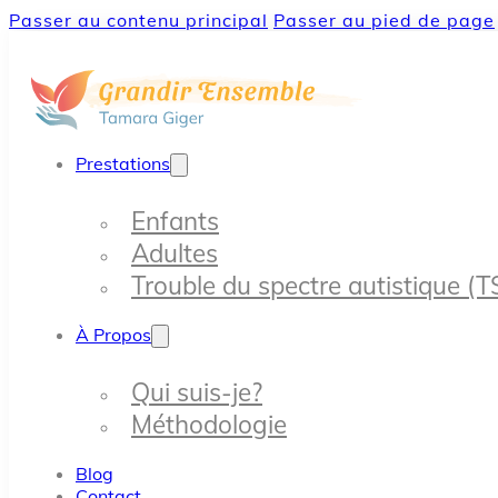
Passer au contenu principal
Passer au pied de page
Prestations
Enfants
Adultes
Trouble du spectre autistique (T
À Propos
Qui suis-je?
Méthodologie
Blog
Contact